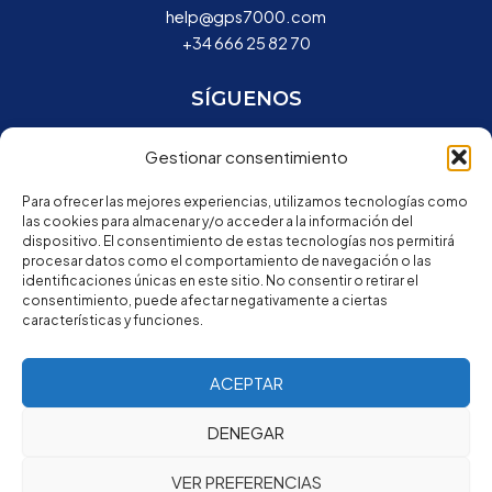
help@gps7000.com
+34 666 25 82 70
SÍGUENOS
Gestionar consentimiento
ACCESOS
Para ofrecer las mejores experiencias, utilizamos tecnologías como
las cookies para almacenar y/o acceder a la información del
dispositivo. El consentimiento de estas tecnologías nos permitirá
Registra tu dispositivo
procesar datos como el comportamiento de navegación o las
Plataforma GPS7000
identificaciones únicas en este sitio. No consentir o retirar el
Configurar rastreador GPS
consentimiento, puede afectar negativamente a ciertas
Tutoriales
características y funciones.
Especificaciones técnicas
ACEPTAR
© 2006-2025 GPS7000 | Spa Todos los derechos
DENEGAR
Reservados.
VER PREFERENCIAS
Política de Privacidad
·
Términos y condiciones
·
Politica de